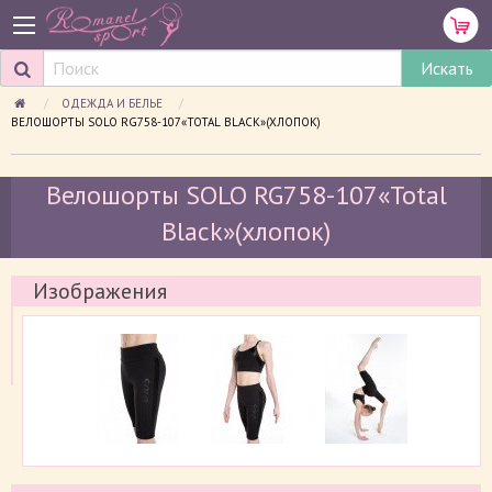
ОДЕЖДА И БЕЛЬЕ
ПРОСМАТРИВАЕМАЯ СТРАНИЦА:
ВЕЛОШОРТЫ SOLO RG758-107«TOTAL BLACK»(ХЛОПОК)
Велошорты SOLO RG758-107«Total
Black»(хлопок)
Изображения