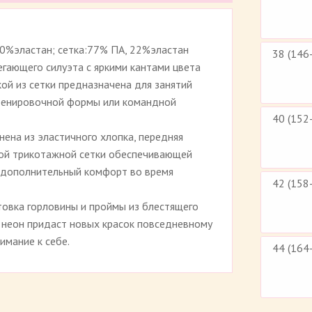
Рейтинг 4.6 (
5
)
10%эластан; сетка:77% ПА, 22%эластан
38 (146
гающего силуэта с яркими кантами цвета
кой из сетки предназначена для занятий
тренировочной формы или командной
40 (152
нена из эластичного хлопка, передняя
ной трикотажной сетки обеспечивающей
 дополнительный комфорт во время
42 (158
нтовка горловины и проймы из блестящего
 неон придаст новых красок повседневному
имание к себе.
44 (164