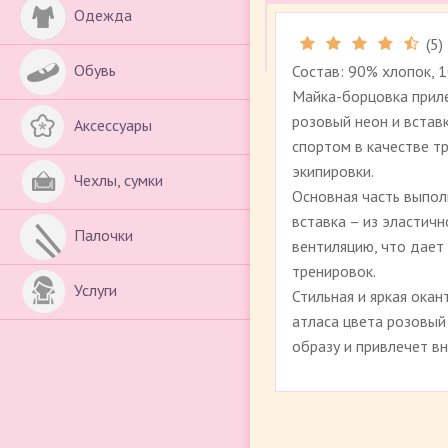
Одежда
(
5
)
Обувь
Состав: 90% хлопок, 
Майка-борцовка приле
розовый неон и встав
Аксессуары
спортом в качестве 
экипировки.
Чехлы, сумки
Основная часть выпол
вставка – из эластич
Палочки
вентиляцию, что дает
тренировок.
Услуги
Стильная и яркая ока
атласа цвета розовый
образу и привлечет вн