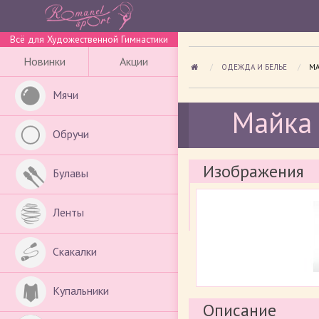
Всё для Художественной Гимнастики
Новинки
Акции
ОДЕЖДА И БЕЛЬЕ
ПР
МА
Мячи
Майка 
Обручи
Изображения
Булавы
Ленты
Скакалки
Купальники
Описание