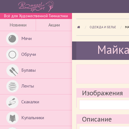
Всё для Художественной Гимнастики
Новинки
Акции
ОДЕЖДА И БЕЛЬЕ
ПР
МА
Мячи
Майка
Обручи
Булавы
Ленты
Изображения
Скакалки
Купальники
Описание