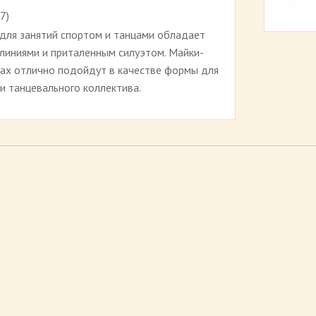
7
)
Рейтинг 4.5 (
127
)
для занятий спортом и танцами обладает
линиями и приталенным силуэтом. Майки-
тах отлично подойдут в качестве формы для
и танцевального коллектива.