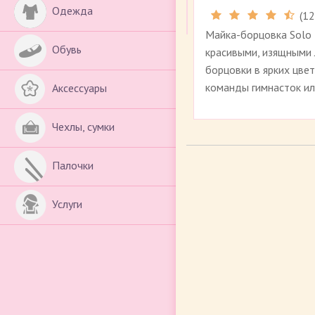
Одежда
(
12
Майка-борцовка Solo 
Обувь
красивыми, изящными 
борцовки в ярких цве
команды гимнасток ил
Аксессуары
Чехлы, сумки
Палочки
Услуги