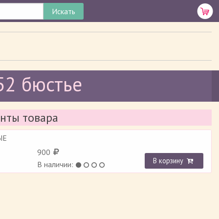
52 бюстье
нты товара
ЫЕ
900
В корзину
В наличии: