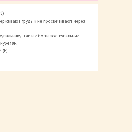
1
)
Рейтинг 4.5 (
121
)
ерживают грудь и не просвечивают через
упальнику, так и к боди под купальник.
иуретан.
 (F)