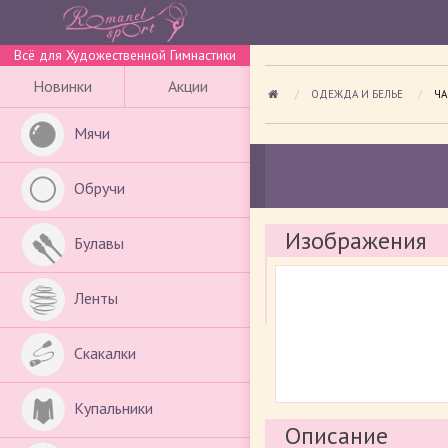
Всё для Художественной Гимнастики
Новинки
Акции
ОДЕЖДА И БЕЛЬЕ
ПР
ЧА
Мячи
Обручи
Изображения
Булавы
Ленты
Скакалки
Купальники
Описание