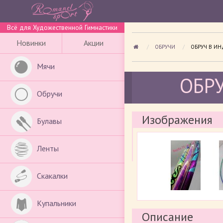
Всё для Художественной Гимнастики
Новинки
Акции
ОБРУЧИ
ПРОСМАТРИ
ОБРУЧ В И
Мячи
ОБРУ
Обручи
Изображения
Булавы
Ленты
Скакалки
Купальники
Описание