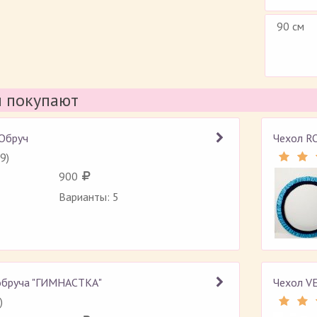
90 см
м покупают
 Обруч
Чехол R
9
)
Рейтинг 4.4 (
199
)
900
Варианты: 5
обруча "ГИМНАСТКА"
Чехол V
)
Рейтинг 4.5 (
82
)