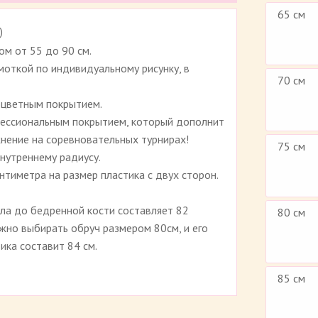
65 см
)
Рейтинг 3.7 (
10
)
м от 55 до 90 см.
откой по индивидуальному рисунку, в
70 см
оцветным покрытием.
фессиональным покрытием, который дополнит
жнение на соревновательных турнирах!
75 см
внутреннему радиусу.
нтиметра на размер пластика с двух сторон.
ола до бедренной кости составляет 82
80 см
ужно выбирать обруч размером 80см, и его
ика составит 84 см.
85 см