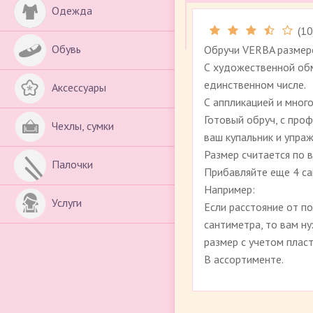
Одежда
(
10
Обувь
Обручи VERBA размеро
С художественной обм
единственном числе.
Аксессуары
С аппликацией и мног
Готовый обруч, с про
Чехлы, сумки
ваш купальник и упра
Размер считается по 
Палочки
Прибавляйте еще 4 са
Например:
Услуги
Если расстояние от п
сантиметра, то вам н
размер с учетом пласт
В ассортименте.