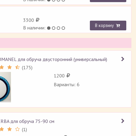
3300
В корзину
В наличии:
OMANEL для обруча двусторонний (универсальный)
(
175
)
Рейтинг 4.7 (
175
)
1200
Варианты: 6
ERBA для обруча 75-90 см
(
1
)
Рейтинг 4 (
1
)