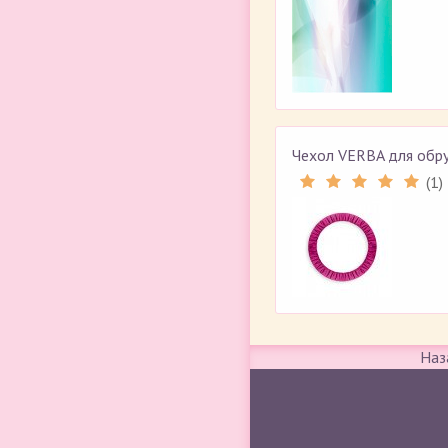
Чехол VERBA для обру
(
1
)
Наз