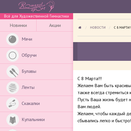
Всё для Художественной Гимнастики
Новинки
Акции
НОВОСТИ
ПРОСМАТР
С 8 МАРТА!!
Мячи
Обручи
Булавы
С 8 Марта!!!
Желаем Вам быть красивым
Ленты
также всегда стремиться 
Пусть Ваша жизнь будет 
Скакалки
Вам людей.
Желаем, чтобы каждый де
Купальники
сбывались легко и быстро