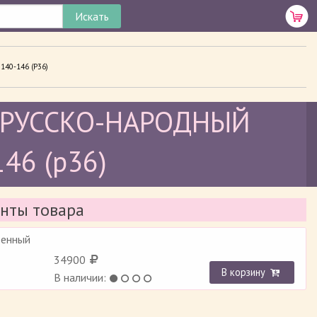
0-146 (Р36)
 "РУССКО-НАРОДНЫЙ
146 (р36)
нты товара
венный
34900
В корзину
В наличии: