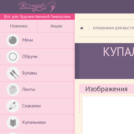
Всё для Художественной Гимнастики
Новинки
Акции
КУПАЛЬНИКИ ДЛЯ ВЫСТ
Мячи
КУПА
Обручи
Булавы
Изображения
Ленты
Скакалки
Купальники