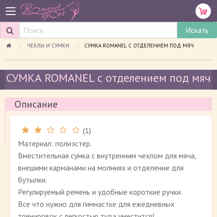
ЧЕХЛЫ И СУМКИ
ПРОСМАТРИВАЕМАЯ СТРАНИЦА:
СУМКА ROMANEL С ОТДЕЛЕНИЕМ ПОД МЯЧ
СУМКА ROMANEL с отделением под мяч
Описание
(
1
)
Рейтинг 2 (
1
)
Материал: полиэстер.
Вместительная сумка с внутренним чехлом для мяча,
внешими карманами на молниях и отделение для
бутылки.
Регулируемый ремень и удобные короткие ручки.
Все что нужно для гимнастке для ежедневных
тренировок с легкостью туда уместится!