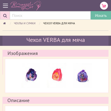
ЧЕХЛЫ И СУМКИ
ПРОСМАТРИВАЕМАЯ СТРАНИЦА:
ЧЕХОЛ VERBA ДЛЯ МЯЧА
Чехол VERBA для мяча
Изображения
Описание