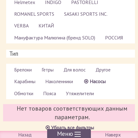
Helmetex
INDIGO
PASTORELLI
ROMANEL SPORTS
SASAKI SPORTS INC.
VERBA
КИТАЙ
Мануфактура Малюгина (бренд SOLO)
РОССИЯ
Тип
Брелоки
Гетры
Для волос
Другое
Карабины
Наколенники
Насосы
Обмотки
Пояса
Утяжелители
Нет товаров соответствующих данным
параметрам.
Убрать все фильтры
Меню
Назад
Наверх