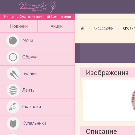
Всё для Художественной Гимнастики
Новинки
Акции
АКСЕССУАРЫ
ПРОСМА
СКОТЧ 
Мячи
Обручи
Изображения
Булавы
Ленты
Скакалки
Купальники
Описание