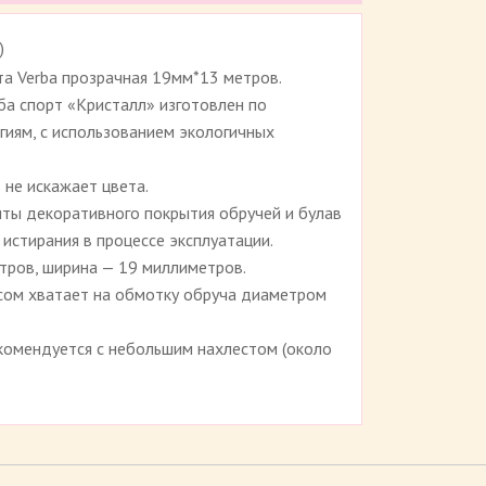
)
Рейтинг 4.7 (
13
)
та Verba прозрачная 19мм*13 метров.
ба спорт «Кристалл» изготовлен по
иям, с использованием экологичных
 не искажает цвета.
ты декоративного покрытия обручей и булав
истирания в процессе эксплуатации.
тров, ширина — 19 миллиметров.
сом хватает на обмотку обруча диаметром
комендуется с небольшим нахлестом (около