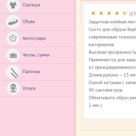
Одежда
(
13
Обувь
Защитная клейкая лен
Скотч для обруча Вер
современным технолог
Аксессуары
материалов.
Высокая прозрачность
Чехлы, сумки
Применяется для защи
от преждевременного 
Палочки
Длина рулона — 13 ме
Одной катушки с запа
Услуги
90 сантиметров.
Обматывать обруч ре
2 мм. )