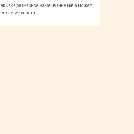
так как чрезмерное накачивание мяча может
его поверхности.