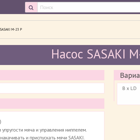
ТРИВАЕМАЯ СТРАНИЦА:
SASAKI М-23 Р
Насос SASAKI М
Вариа
B x LD
)
Рейтинг 4.2 (
21
)
 упругости мяча и управления ниппелем.
накачивать и приспускать мячи SASAKI.