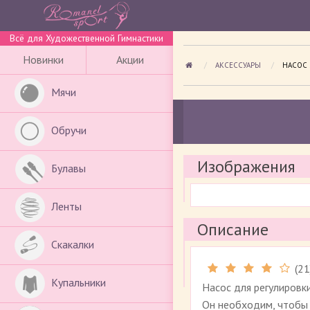
Всё для Художественной Гимнастики
Новинки
Акции
АКСЕССУАРЫ
ПРОСМА
НАСОС 
Мячи
Обручи
Изображения
Булавы
Ленты
Описание
Скакалки
(
21
Купальники
Насос для регулировки
Он необходим, чтобы 