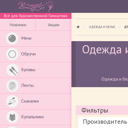
Всё для Художественной Гимнастики
Новинки
Акции
ОДЕЖДА И БЕЛЬЕ
ПР
ДР
Мячи
Одежда и
Обручи
Булавы
Одежда и бел
Ленты
Скакалки
Фильтры
Купальники
Производитель