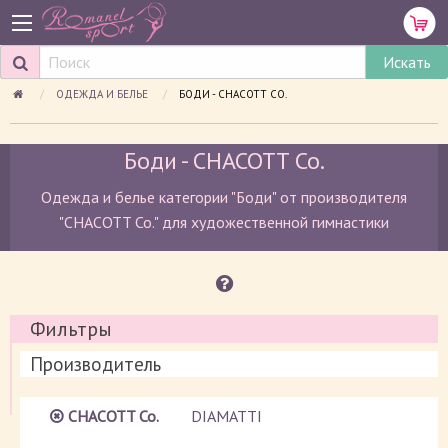
ОДЕЖДА И БЕЛЬЕ
ПРОСМАТРИВАЕМАЯ СТРАНИЦА:
БОДИ - CHACOTT CO.
Боди - CHACOTT Co.
Одежда и белье категории "Боди" от производителя
"CHACOTT Co." для художественной гимнастики
Фильтры
Производитель
CHACOTT Co.
DIAMATTI